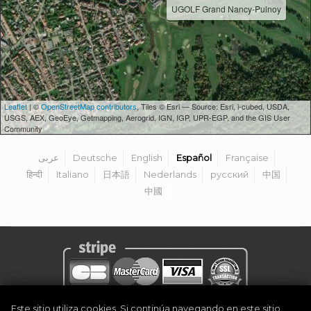
UGOLF Grand Nancy-Pulnoy
Leaflet
| ©
OpenStreetMap contributors
, Tiles © Esri — Source: Esri, i-cubed, USDA,
USGS, AEX, GeoEye, Getmapping, Aerogrid, IGN, IGP, UPR-EGP, and the GIS User
Community
عربى
Deutsche
English
Español
Française
हिन्दी
Italiano
日本語
Nederlands
русский
中国
中國
Este sitio utiliza cookies. Si continúa navegando en este sitio