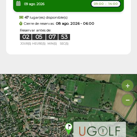
09 ago. 2026
09:00 - 14:00
47
lugar(es) disponible(s)
Cierre de reservas:
08 ago. 2026 - 06:00
Reservar antes de:
02
05
07
52
JOUR(S)
HEURE(S)
MIN(S)
SEC(S)
+
−