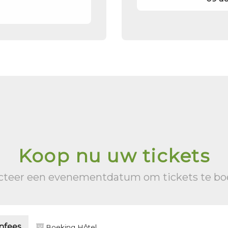
Koop nu uw tickets
cteer een evenementdatum om tickets te b
nfees
Boeking Hôtel