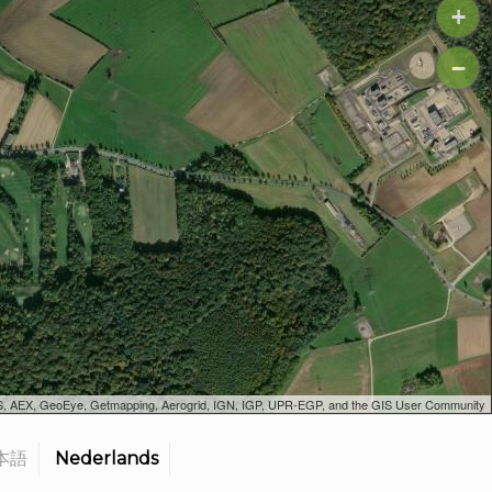
+
−
SGS, AEX, GeoEye, Getmapping, Aerogrid, IGN, IGP, UPR-EGP, and the GIS User Community
本語
Nederlands