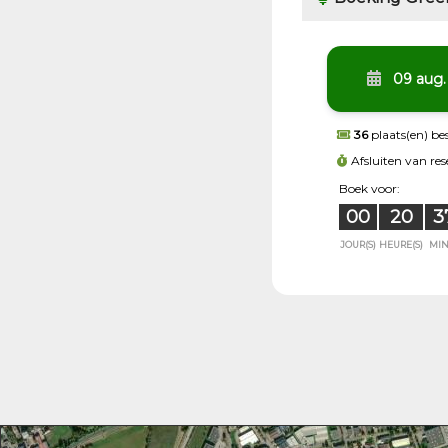
09 aug.
36
plaats(en) be
Afsluiten van re
Boek voor:
00
20
3
JOUR(S)
HEURE(S)
MIN