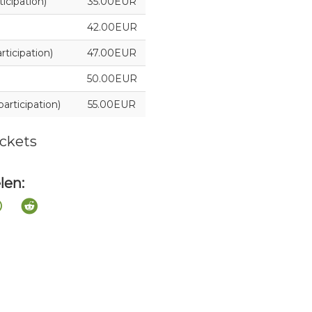
cipation)
35.00EUR
42.00EUR
ticipation)
47.00EUR
50.00EUR
rticipation)
55.00EUR
ckets
len: