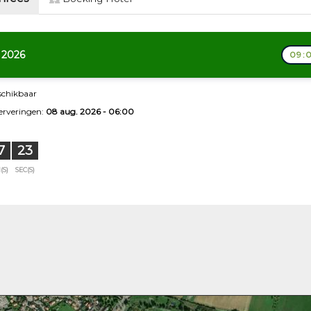
 2026
09:0
schikbaar
serveringen:
08 aug. 2026 - 06:00
7
22
(S)
SEC(S)