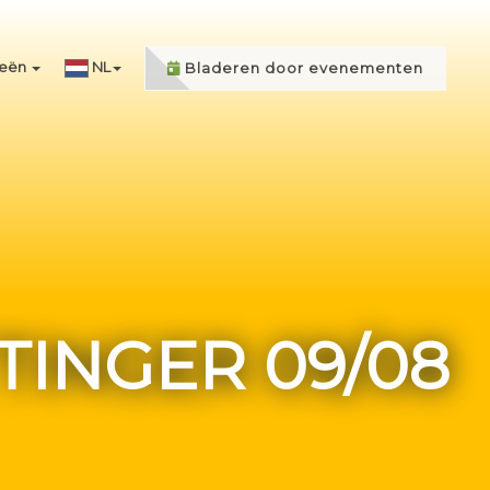
ieën
NL
Bladeren door evenementen
TINGER 09/08