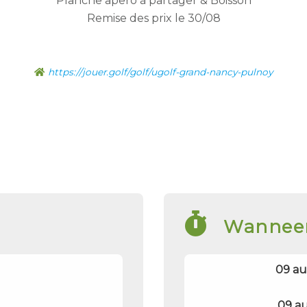
Planche apero à partager & Boisson
Remise des prix le 30/08
https://jouer.golf/golf/ugolf-grand-nancy-pulnoy
Wannee
09 au
09 au