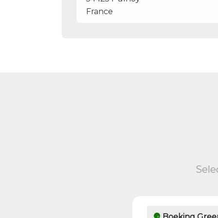
France
Sele
Boeking Gree