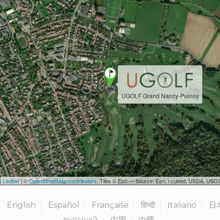
UGOLF Grand Nancy-Pulnoy
Leaflet
| ©
OpenStreetMap contributors
, Tiles © Esri — Source: Esri, i-cubed, USDA, U
English
Español
Française
हिन्दी
Italiano
日
русский
中国
中國