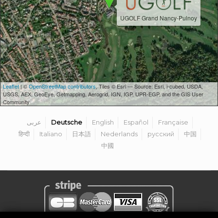
UGOLF Grand Nancy-Pulnoy
Leaflet
| ©
OpenStreetMap contributors
, Tiles © Esri — Source: Esri, i-cubed, USDA,
USGS, AEX, GeoEye, Getmapping, Aerogrid, IGN, IGP, UPR-EGP, and the GIS User
Community
عربى
Deutsche
English
Español
Française
हिन्दी
Italiano
日本語
Nederlands
русский
中国
中國