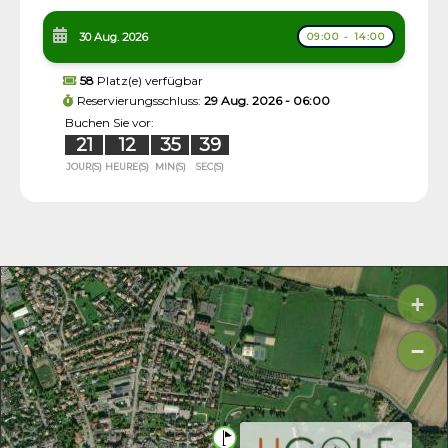
30 Aug. 2026
09:00 - 14:00
58
Platz(e) verfügbar
Reservierungsschluss:
29 Aug. 2026 - 06:00
Buchen Sie vor:
21
12
35
39
JOUR(S)
HEURE(S)
MIN(S)
SEC(S)
+
−