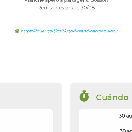
Planche apero à partager & Boisson
Remise des prix le 30/08
https://jouer.golf/golf/ugolf-grand-nancy-pulnoy
Cuándo
30 ag
30 ag