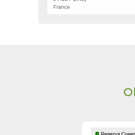
France
O
Reserva Green