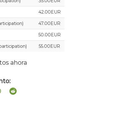
cipation)
35.00EUR
42.00EUR
ticipation)
47.00EUR
50.00EUR
rticipation)
55.00EUR
tos ahora
nto: