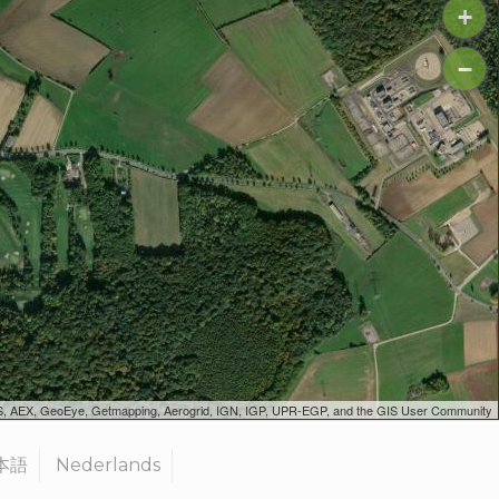
+
−
SGS, AEX, GeoEye, Getmapping, Aerogrid, IGN, IGP, UPR-EGP, and the GIS User Community
本語
Nederlands