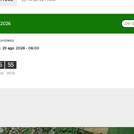
 2026
09:0
onible(s)
s:
29 ago. 2026 - 06:00
5
54
(S)
SEC(S)