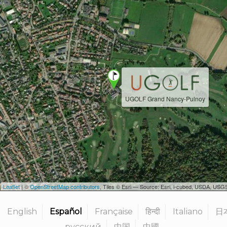
UGOLF Grand Nancy-Pulnoy
Leaflet
| ©
OpenStreetMap contributors
, Tiles © Esri — Source: Esri, i-cubed, USDA, U
English
Español
Française
हिन्दी
Italiano
日
русский
中国
中國