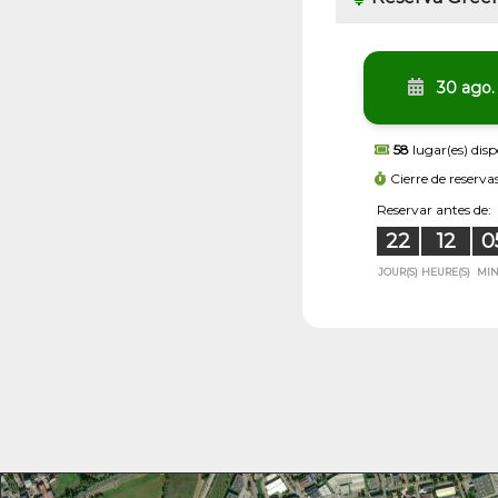
30 ago.
58
lugar(es) disp
Cierre de reserva
Reservar antes de:
22
12
0
JOUR(S)
HEURE(S)
MIN