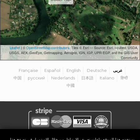
Leaflet
| ©
OpenStreetMap contributors
, Tiles © Esri — Source: Esri, i-cubed, USDA,
USGS, AEX, GeoEye, Getmapping, Aerogrid, IGN, IGP, UPR-EGP, and the GIS User
Community
عربى
Deutsche
English
Español
Française
中国
русский
Nederlands
日本語
Italiano
हिन्दी
中國
يستخدم هذا الموقع ملفات تعريف الارتباط. من خلال الاستمرار في تصفح هذا