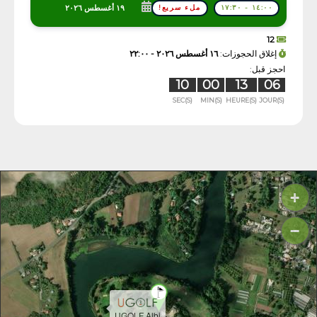
١٩ أغسطس ٢٠٢٦
١٤:٠٠ - ١٧:٣٠
ملء سريع!
12
إغلاق الحجوزات:
١٦ أغسطس ٢٠٢٦ - ٢٢:٠٠
احجز قبل:
09
00
13
06
SEC(S)
MIN(S)
HEURE(S)
JOUR(S)
+
−
UGOLF Albi