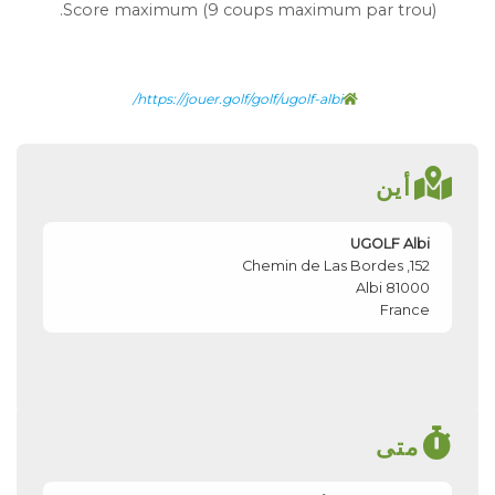
Score maximum (9 coups maximum par trou).
https://jouer.golf/golf/ugolf-albi/
أين
UGOLF Albi
152, Chemin de Las Bordes
Albi
81000
France
متى