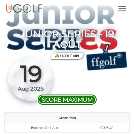
JUNIOR SERIES - 19
AOÛT
UGOLF Albi
19
Aug 2026
SCORE MAXIMUM
Green fees
École de Golf Albi
0.00EUR