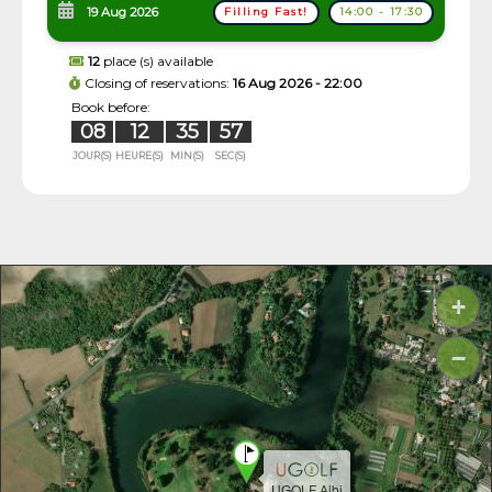
19 Aug 2026
Filling Fast!
14:00 - 17:30
12
place (s) available
Closing of reservations:
16 Aug 2026 - 22:00
Book before:
08
12
35
56
JOUR(S)
HEURE(S)
MIN(S)
SEC(S)
+
−
UGOLF Albi