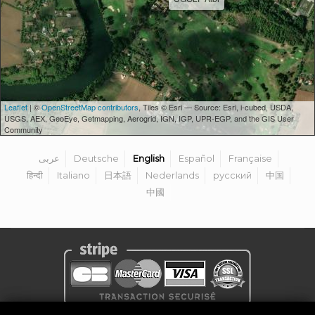
Leaflet
| ©
OpenStreetMap contributors
, Tiles © Esri — Source: Esri, i-cubed, USDA,
USGS, AEX, GeoEye, Getmapping, Aerogrid, IGN, IGP, UPR-EGP, and the GIS User
Community
عربى
Deutsche
English
Español
Française
हिन्दी
Italiano
日本語
Nederlands
русский
中国
中國