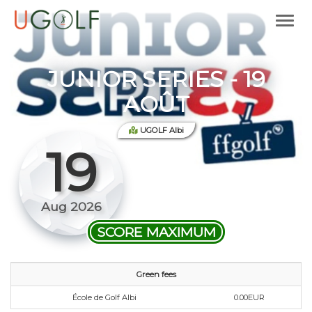
JUNIOR SERIES - 19
AOÛT
UGOLF Albi
19
Aug 2026
SCORE MAXIMUM
Green fees
École de Golf Albi
0.00EUR