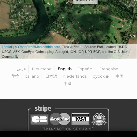
Leaflet
| ©
OpenStreetMap contributors
, Tiles © Esri — Source: Esri, i-cubed, USDA,
USGS, AEX, GeoEye, Getmapping, Aerogrid, IGN, IGP, UPR-EGP, and the GIS User
Community
عربى
Deutsche
English
Español
Française
हिन्दी
Italiano
日本語
Nederlands
русский
中国
中國