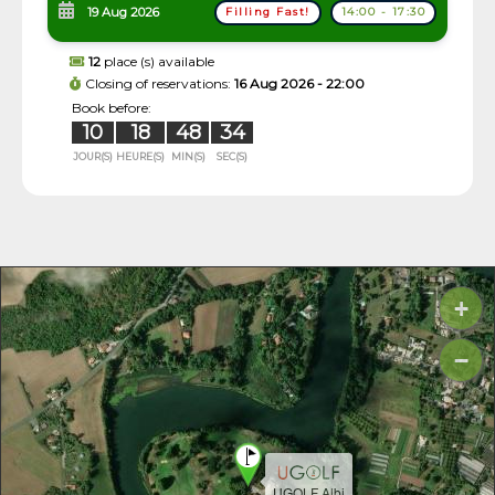
19 Aug 2026
Filling Fast!
14:00 - 17:30
12
place (s) available
Closing of reservations:
16 Aug 2026 - 22:00
Book before:
10
18
48
34
JOUR(S)
HEURE(S)
MIN(S)
SEC(S)
+
−
UGOLF Albi