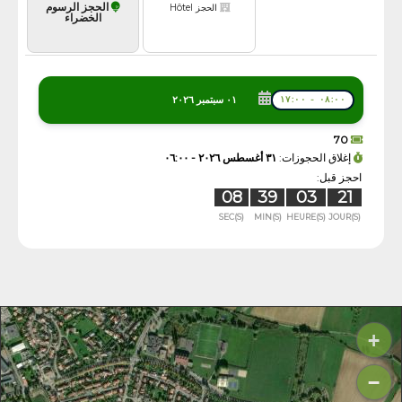
الحجز الرسوم
الحجز Hôtel
الخضراء
٠١ سبتمبر ٢٠٢٦
٠٨:٠٠ - ١٧:٠٠
70
إغلاق الحجوزات:
٣١ أغسطس ٢٠٢٦ - ٠٦:٠٠
احجز قبل:
07
39
03
21
SEC(S)
MIN(S)
HEURE(S)
JOUR(S)
+
−