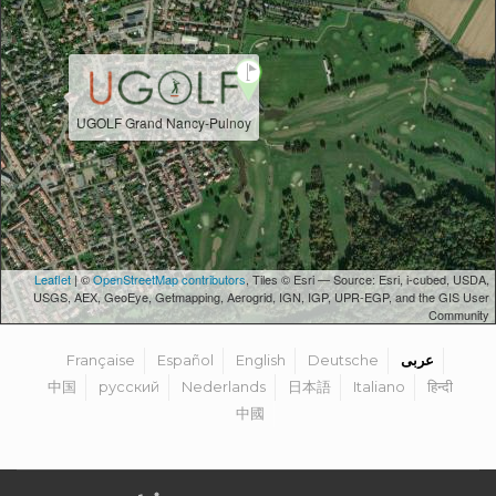
UGOLF Grand Nancy-Pulnoy
Leaflet
| ©
OpenStreetMap contributors
, Tiles © Esri — Source: Esri, i-cubed, USDA,
USGS, AEX, GeoEye, Getmapping, Aerogrid, IGN, IGP, UPR-EGP, and the GIS User
Community
عربى
Deutsche
English
Español
Française
中国
русский
Nederlands
日本語
Italiano
हिन्दी
中國