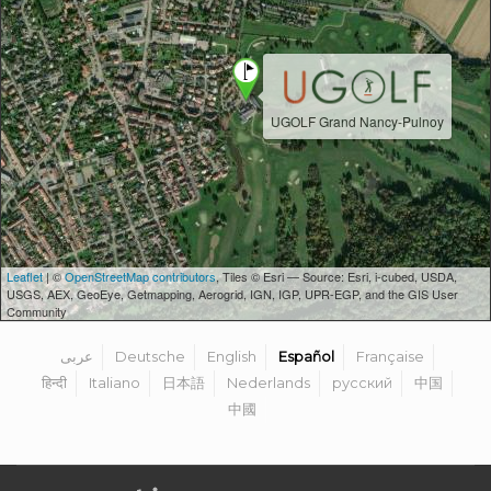
UGOLF Grand Nancy-Pulnoy
Leaflet
| ©
OpenStreetMap contributors
, Tiles © Esri — Source: Esri, i-cubed, USDA,
USGS, AEX, GeoEye, Getmapping, Aerogrid, IGN, IGP, UPR-EGP, and the GIS User
Community
عربى
Deutsche
English
Español
Française
हिन्दी
Italiano
日本語
Nederlands
русский
中国
中國