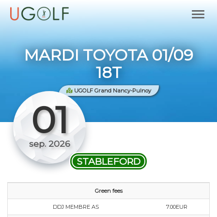
MARDI TOYOTA 01/09
18T
UGOLF Grand Nancy-Pulnoy
01
sep. 2026
STABLEFORD
Green fees
DDJ MEMBRE AS
7.00EUR