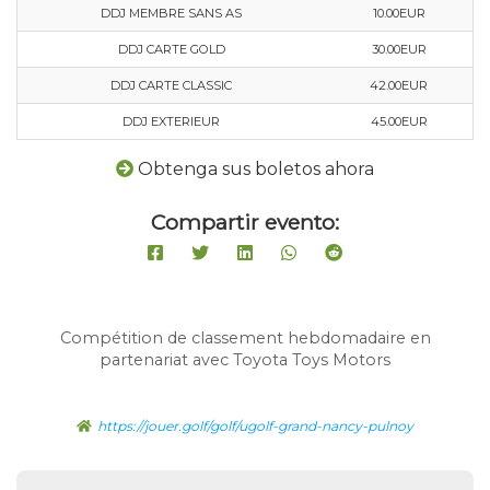
DDJ MEMBRE SANS AS
10.00EUR
DDJ CARTE GOLD
30.00EUR
DDJ CARTE CLASSIC
42.00EUR
DDJ EXTERIEUR
45.00EUR
Obtenga sus boletos ahora
Compartir evento:
Compétition de classement hebdomadaire en
partenariat avec Toyota Toys Motors
https://jouer.golf/golf/ugolf-grand-nancy-pulnoy