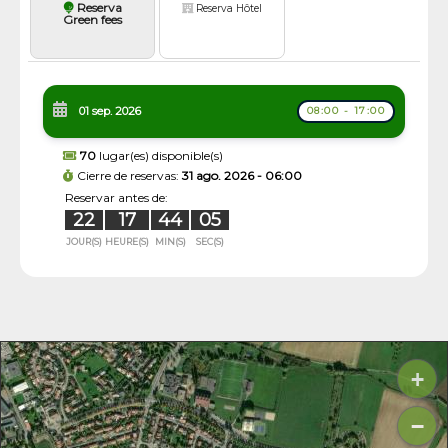
Reserva
Reserva Hôtel
Green fees
01 sep. 2026
08:00 - 17:00
70
lugar(es) disponible(s)
Cierre de reservas:
31 ago. 2026 - 06:00
Reservar antes de:
22
17
44
04
JOUR(S)
HEURE(S)
MIN(S)
SEC(S)
+
−