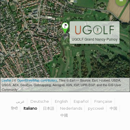
−
UGOLF Grand Nancy-Pulnoy
Leaflet
| ©
OpenStreetMap contributors
, Tiles © Esri — Source: Esri, i-cubed, USDA,
USGS, AEX, GeoEye, Getmapping, Aerogrid, IGN, IGP, UPR-EGP, and the GIS User
Community
عربى
Deutsche
English
Español
Française
हिन्दी
Italiano
日本語
Nederlands
русский
中国
中國