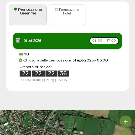
Prenotazione
Prenotazione
Green fee
Hôtel
01 set 2026
08:00 - 17:00
70
Chiusura delle prenotazioni:
31 ago 2026 - 06:00
Prenota prima del:
22
22
22
36
JOUR(S)
HEURE(S)
MIN(S)
SEC(S)
+