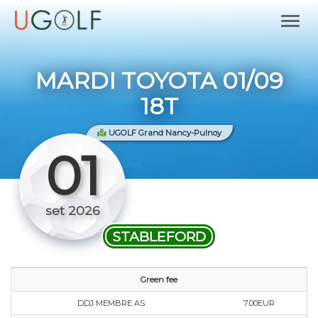
MARDI TOYOTA 01/09
18T
UGOLF Grand Nancy-Pulnoy
01
set 2026
STABLEFORD
Green fee
DDJ MEMBRE AS
7.00EUR