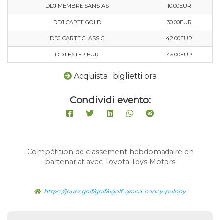
DDJ MEMBRE SANS AS
10.00EUR
DDJ CARTE GOLD
30.00EUR
DDJ CARTE CLASSIC
42.00EUR
DDJ EXTERIEUR
45.00EUR
Acquista i biglietti ora
Condividi evento:
Compétition de classement hebdomadaire en
partenariat avec Toyota Toys Motors
https://jouer.golf/golf/ugolf-grand-nancy-pulnoy