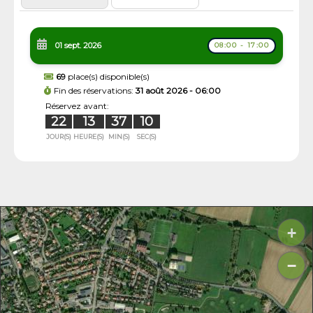
01 sept. 2026
08:00 - 17:00
69
place(s) disponible(s)
Fin des réservations:
31 août 2026 - 06:00
Réservez avant:
22
13
37
09
JOUR(S)
HEURE(S)
MIN(S)
SEC(S)
+
−