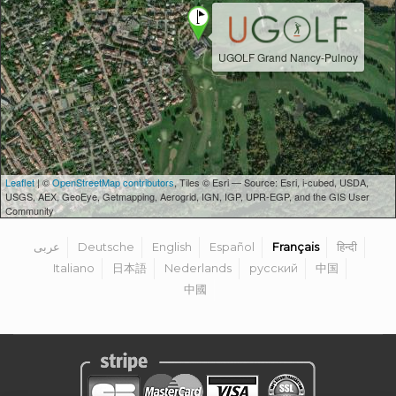
UGOLF Grand Nancy-Pulnoy
Leaflet
| ©
OpenStreetMap contributors
, Tiles © Esri — Source: Esri, i-cubed, USDA,
USGS, AEX, GeoEye, Getmapping, Aerogrid, IGN, IGP, UPR-EGP, and the GIS User
Community
عربى
Deutsche
English
Español
Français
हिन्दी
Italiano
日本語
Nederlands
русский
中国
中國