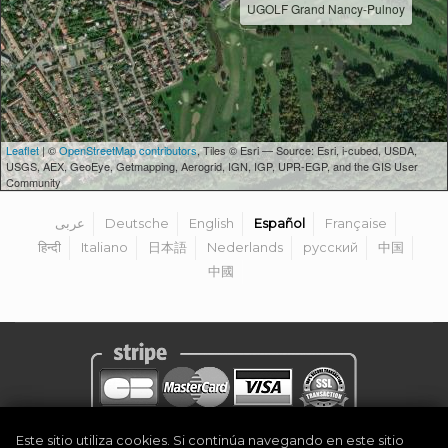
UGOLF Grand Nancy-Pulnoy
Leaflet
| ©
OpenStreetMap contributors
, Tiles © Esri — Source: Esri, i-cubed, USDA,
USGS, AEX, GeoEye, Getmapping, Aerogrid, IGN, IGP, UPR-EGP, and the GIS User
Community
عربى
Deutsche
English
Español
Française
हिन्दी
Italiano
日本語
Nederlands
русский
中国
中國
Este sitio utiliza cookies. Si continúa navegando en este sitio