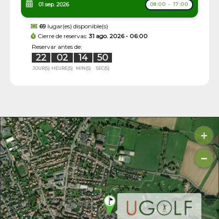
01 sep. 2026
08:00 - 17:00
69
lugar(es) disponible(s)
Cierre de reservas:
31 ago. 2026 - 06:00
Reservar antes de:
22
02
14
49
JOUR(S)
HEURE(S)
MIN(S)
SEC(S)
+
−