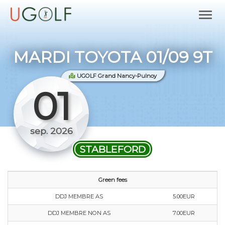
MARDI TOYOTA 01/09 9T
UGOLF Grand Nancy-Pulnoy
01
sep. 2026
STABLEFORD
Green fees
DDJ MEMBRE AS
5.00EUR
DDJ MEMBRE NON AS
7.00EUR