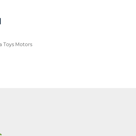
и
a Toys Motors
с