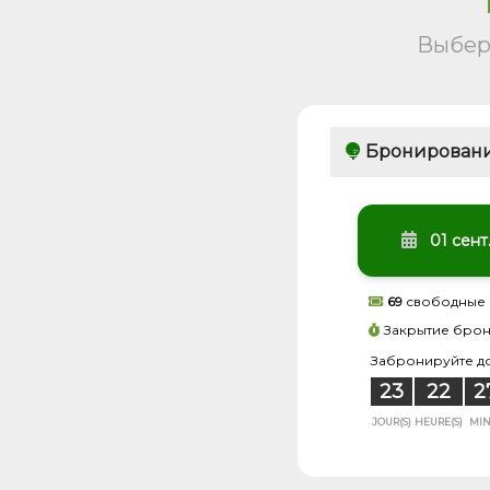
Выбер
Бронировани
01 сент
69
свободные 
Закрытие бро
Забронируйте до
23
22
2
JOUR(S)
HEURE(S)
MIN