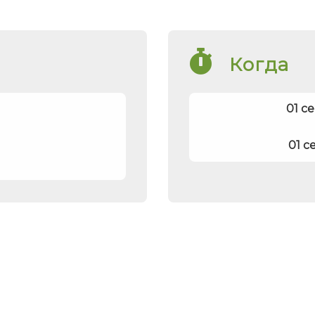
Когда
01 с
01 с