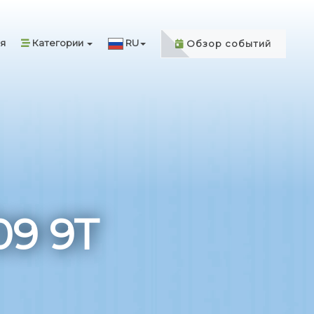
я
Категории
RU
Обзор событий
09 9T