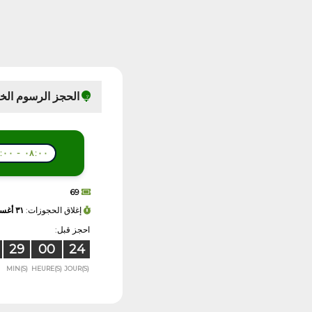
الحجز الرسوم الخ
٠٨:٠٠ - ١٧:٠٠
69
إغلاق الحجوزات:
٣١ أغسطس ٢٠٢٦ - ٠٦:٠٠
احجز قبل:
29
00
24
MIN(S)
HEURE(S)
JOUR(S)