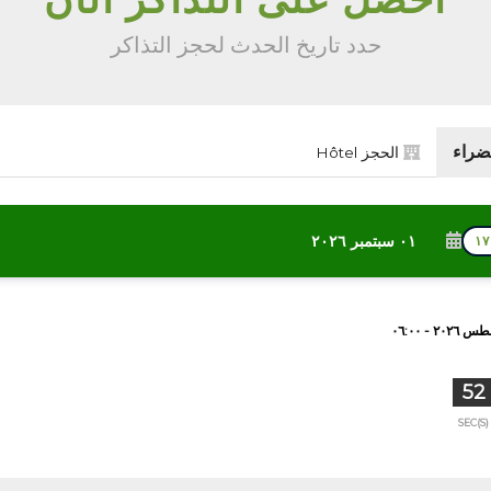
حدد تاريخ الحدث لحجز التذاكر
ضراء
الحجز Hôtel
٠١ سبتمبر ٢٠٢٦
51
SEC(S)