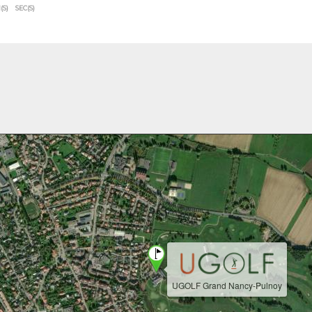
(S)
SEC(S)
UGOLF Grand Nancy-Pulnoy