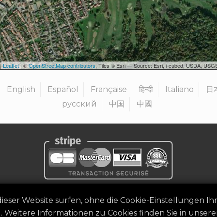
Leaflet
| ©
OpenStreetMap contributors
, Tiles © Esri — Source: Esri, i-cubed, USDA, U
English
Español
Française
हिन्दी
Italiano
日
русский
中国
中國
Rechtlicher Hinweis
|
Allgemeine Geschäftsbedingungen
|
Orga
dieser Website surfen, ohne die Cookie-Einstellungen Ih
©
2026
Golf Competitions @DigitalEventSystem
 Weitere Informationen zu Cookies finden Sie in unser