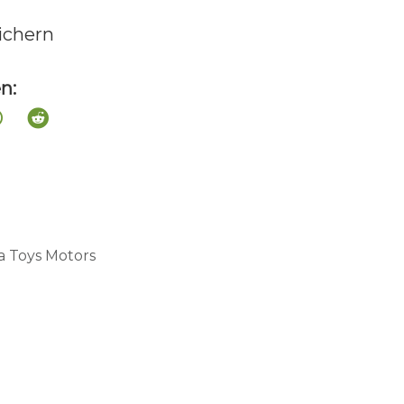
sichern
n:
a Toys Motors