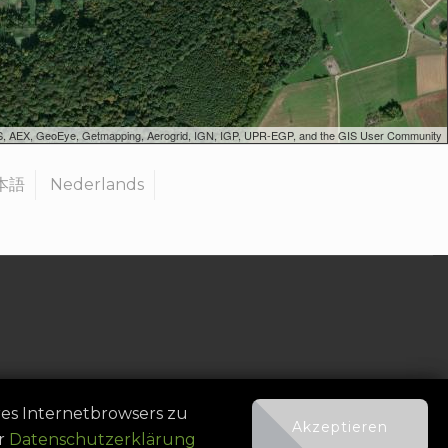
SGS, AEX, GeoEye, Getmapping, Aerogrid, IGN, IGP, UPR-EGP, and the GIS User Community
本語
Nederlands
nisator werden
|
Kontakt
res Internetbrowsers zu
Akzeptieren
er
Datenschutzerklärung