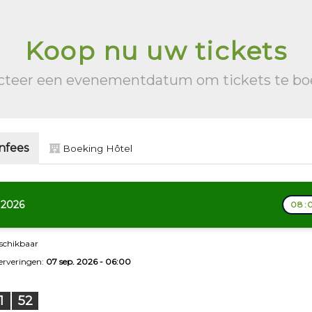
Koop nu uw tickets
cteer een evenementdatum om tickets te b
nfees
Boeking Hôtel
 2026
08:0
eschikbaar
serveringen:
07 sep. 2026 - 06:00
1
51