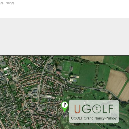
(S)
SEC(S)
UGOLF Grand Nancy-Pulnoy