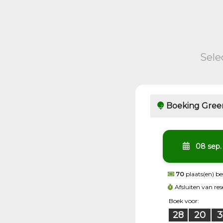
Sele
Boeking Gree
08 sep.
70
plaats(en) b
Afsluiten van re
Boek voor:
28
20
3