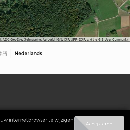
SGS, AEX, GeoEye, Getmapping, Aerogrid, IGN, IGP, UPR-EGP, and the GIS User Community
本語
Nederlands
worden
|
Contact
 uw internetbrowser te wijzigen,
Accepteren