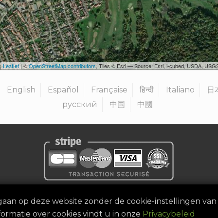
Leaflet
| ©
OpenStreetMap contributors
, Tiles © Esri — Source: Esri, i-cubed, USDA, U
English
Español
Française
हिन्दी
Italiano
日
русский
中国
中國
uridische kennisgeving
|
Algemene voorwaarden
|
Organisator 
gaan op deze website zonder de cookie-instellingen van
©
2026
Golf Competitions @DigitalEventSystem
ormatie over cookies vindt u in onze
Privacybeleid