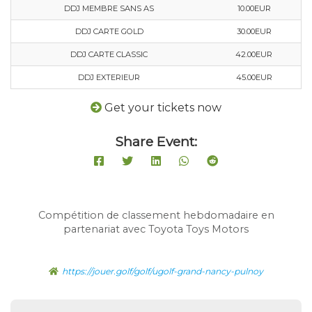
DDJ MEMBRE SANS AS
10.00EUR
DDJ CARTE GOLD
30.00EUR
DDJ CARTE CLASSIC
42.00EUR
DDJ EXTERIEUR
45.00EUR
Get your tickets now
Share Event:
Compétition de classement hebdomadaire en
partenariat avec Toyota Toys Motors
https://jouer.golf/golf/ugolf-grand-nancy-pulnoy