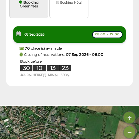
Booking
Booking Hôtel
Green fees
08 Sep 2026
08:00 - 17:00
70
place (s) available
Closing of reservations:
07 Sep 2026 - 06:00
Book before:
30
10
13
23
JOUR(S)
HEURE(S)
MIN(S)
SEC(S)
+
−