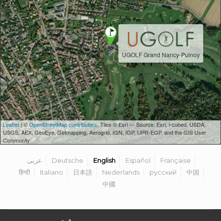
UGOLF Grand Nancy-Pulnoy
Leaflet
| ©
OpenStreetMap contributors
, Tiles © Esri — Source: Esri, i-cubed, USDA,
USGS, AEX, GeoEye, Getmapping, Aerogrid, IGN, IGP, UPR-EGP, and the GIS User
Community
عربى
Deutsche
English
Español
Française
हिन्दी
Italiano
日本語
Nederlands
русский
中国
中國