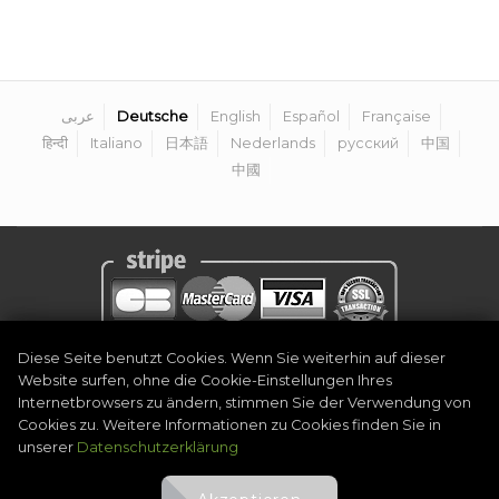
عربى
Deutsche
English
Español
Française
हिन्दी
Italiano
日本語
Nederlands
русский
中国
中國
Diese Seite benutzt Cookies. Wenn Sie weiterhin auf dieser
Datenschutzerklärung
|
Rechtlicher Hinweis
|
Allgemeine
Website surfen, ohne die Cookie-Einstellungen Ihres
Geschäftsbedingungen
|
Organisator werden
|
Kontakt
Internetbrowsers zu ändern, stimmen Sie der Verwendung von
©
2026
Golf Competitions @DigitalEventSystem
Cookies zu. Weitere Informationen zu Cookies finden Sie in
unserer
Datenschutzerklärung