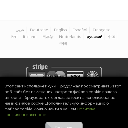
عربى
Deutsche
English
Español
Française
हिन्दी
Italiano
日本語
Nederlands
русский
中国
中國
Этот сайт использует куки. Продолжая просматривать этот
веб-сайт без изменения настроек файлов cookie вашего
Политика конфиденциальности
|
Официальное уведомление
|
интернет-браузера, вы соглашаетесь на использование
Сроки и условия
|
Стать организатором
|
Контакт
нами файлов cookie. Дополнительную информацию о
©
2026
Golf Competitions @DigitalEventSystem
файлах cookie можно найти в нашем
Политика
конфиденциальности