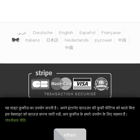
عربى
Deutsche
English
Español
Française
हिन्दी
Italiano
日本語
Nederlands
русский
中国
中國
गोपनीयता नीति
|
कानूनी नोटिस
|
नियम और शर्तें
|
आयोजक बनें
|
संपर्क
यह साइट कुकीज़ का उपयोग करती है। अपने इंटरनेट ब्राउज़र की कुकी सेटिंग्स को बदले बिना
©
2026
Golf Competitions @DigitalEventSystem
इस वेबसाइट को ब्राउज़ करना जारी रखें, आप कुकीज़ के हमारे उपयोग के लिए सहमत हैं।
गोपनीयता नीति
स्वीकार